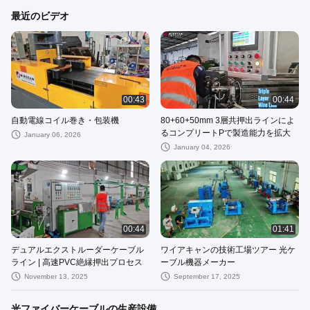
最近のビデオ
00:43
00:44
自動電線コイル巻き・包装機
80+60+50mm 3層共押出ラインによ
るコンプリートPで製造能力を拡大
January 06, 2026
January 04, 2026
00:44
01:41
デュアルエクストルーダーケーブル
ワイアキャンの技術工場ツアー 光ケ
ライン | 高速PVC絶縁押出プロセス
ーブル機器メーカー
November 13, 2025
September 17, 2025
光ファイバーケーブルの生産設備