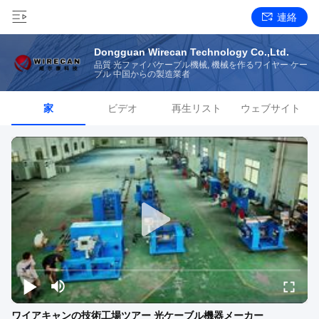
連絡
Dongguan Wirecan Technology Co.,Ltd.
品質 光ファイバケーブル機械, 機械を作るワイヤー ケー
ブル 中国からの製造業者
家
ビデオ
再生リスト
ウェブサイト
ワイアキャンの技術工場ツアー 光ケーブル機器メーカー