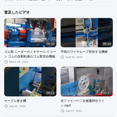
普及したビデオ
00:30
00:16
ゴム製 ニーダーのミキサー/シリコー
平面のワイヤループ形状する機械
ン ゴムの自動転換のゴム製混合機械
April 30, 2024
March 06, 2023
00:21
00:37
ケーブル巻き機
光ファイバー二次被覆押出ライ
ン.mp4
July 04, 2024
July 07, 2021