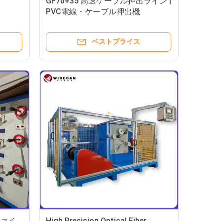
GF70+35 高速ケーブル押出ライン |
PVC電線・ケーブル押出機
ベストプライス
ファイ
High Precision Optical Fiber