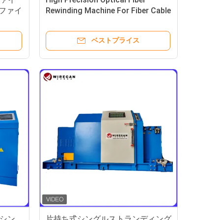
光ファイ
Rewinding Machine For Fiber Cable
ョンマ
Production Line
ベストプライス
シン
片持ち式シングルストランディング