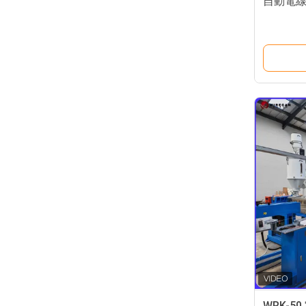
自動電
WRK-