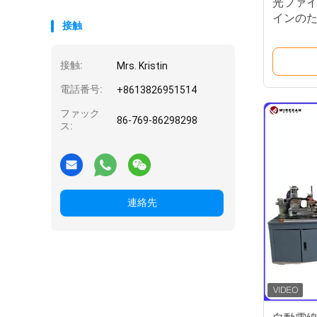
光ファ
インの
接触
接触:
Mrs. Kristin
電話番号:
+8613826951514
ファック
86-769-86298298
ス:
連絡先