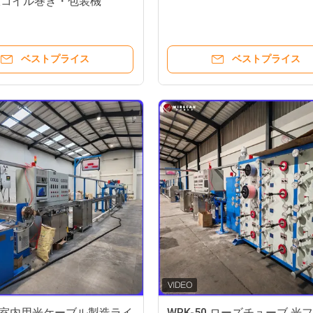
線コイル巻き・包装機
ベストプライス
ベストプライス
50 室内用光ケーブル製造ライ
WRK-50 ローズチューブ 光