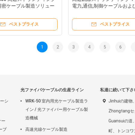
精密ケーブル製造ソリュー
電力,通信,制御ケーブルおよ
ワイヤ (統一ストランディング
理想
ベストプライス
ベストプライス
1
2
3
4
5
6
光ファイバケーブルの生産ライン
私達に続いて下さ
ルーシ
WRK-50 室内用光ケーブル製造ラ
Jinhuiの建物
イン / 光ファイバー用ケーブル製
Zhongtan
造機械
ケー
Guansuiの道
ーブ
高速光線ケーブル製造
町、トンコワ