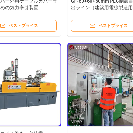
イバー外用ケーブルカバーラ
GF-80+60+50mm PLC制御
ための気力牽引装置
出ライン（建築用電線製造用
ベストプライス
ベストプライス