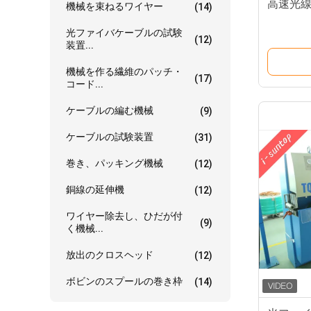
高速光
機械を束ねるワイヤー
(14)
光ファイバケーブルの試験
(12)
装置...
機械を作る繊維のパッチ・
(17)
コード...
ケーブルの編む機械
(9)
ケーブルの試験装置
(31)
巻き、パッキング機械
(12)
銅線の延伸機
(12)
ワイヤー除去し、ひだが付
(9)
く機械...
放出のクロスヘッド
(12)
ボビンのスプールの巻き枠
(14)