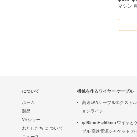
マシン 
ション
について
機械を作るワイヤー ケーブル
ホーム
高速LANケーブルエクスト
製品
ョンライン
VRショー
φ90mm+φ50mm ワイヤと
わたしたち に つい て
ブル 高速電源ジャケット カ
ニュース