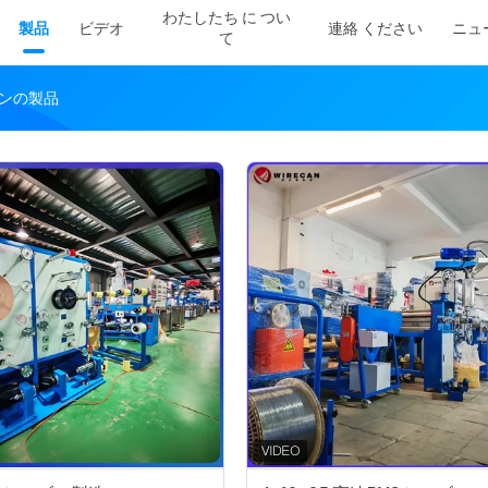
わたしたち に つい
製品
ビデオ
連絡 ください
ニュ
て
ンラインの製品