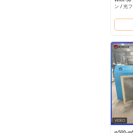
ン / 
械
φ500-