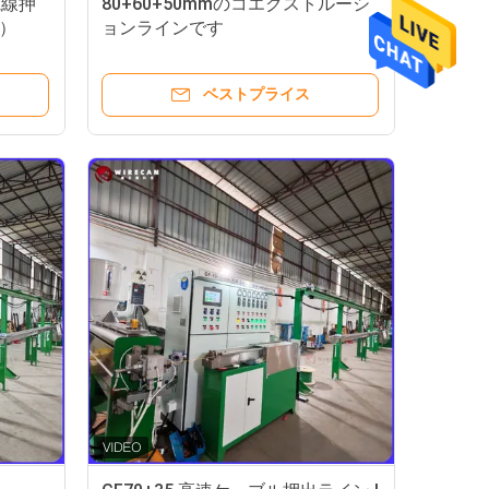
電線押
80+60+50mmのコエクストルーシ
）
ョンラインです
ベストプライス