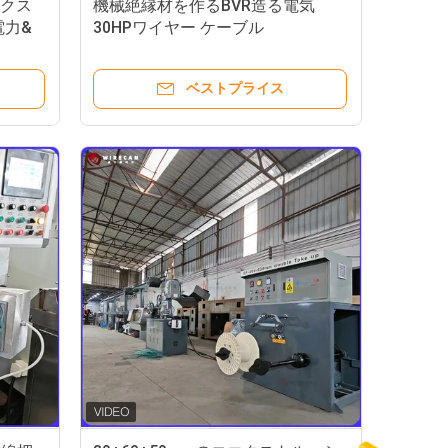
エクス
機械絶縁材を作るBVR造る電気
電力&
30HPワイヤー ケーブル
ベストプライス