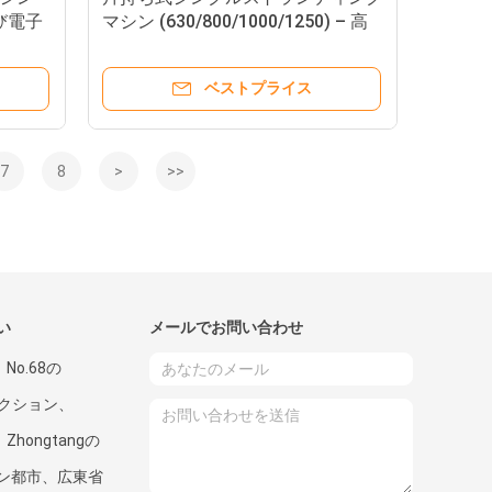
び電子
マシン (630/800/1000/1250) – 高
) の
周波/データ/電力ケーブル向け高
速・安定張力
ベストプライス
7
8
>
>>
い
メールでお問い合わせ
、No.68の
gセクション、
、Zhongtangの
ン都市、広東省