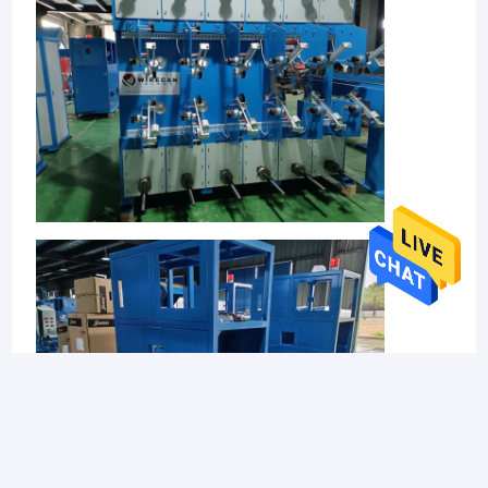
ホーム
我々は,光ファイバーケーブル設備のプロのサプライヤー
製品
です,ワイヤ,ケーブル製造機械とストランディングマシン
を中国に拠点を置く.業界で10年以上経験,私たちは,世界中
の顧客に高品質の機器の信頼性と革新的なプロバイダー
ビデオ
として自分自身を確立しました.