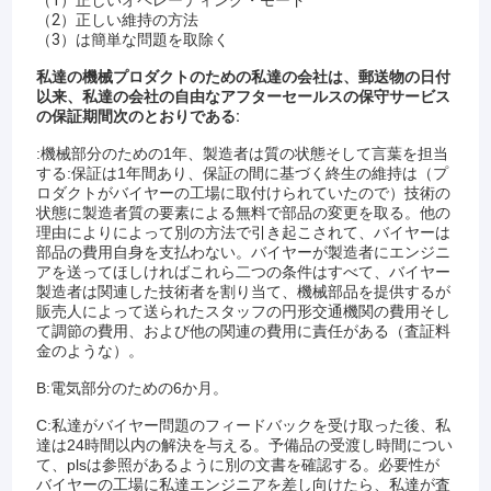
（2）正しい維持の方法
（3）は簡単な問題を取除く
私達の機械プロダクトのための私達の会社は、郵送物の日付
以来、私達の会社の自由なアフターセールスの保守サービス
の保証期間次のとおりである:
:機械部分のための1年、製造者は質の状態そして言葉を担当
する:保証は1年間あり、保証の間に基づく終生の維持は（プ
ロダクトがバイヤーの工場に取付けられていたので）技術の
状態に製造者質の要素による無料で部品の変更を取る。他の
理由によりによって別の方法で引き起こされて、バイヤーは
部品の費用自身を支払わない。バイヤーが製造者にエンジニ
アを送ってほしければこれら二つの条件はすべて、バイヤー
製造者は関連した技術者を割り当て、機械部品を提供するが
販売人によって送られたスタッフの円形交通機関の費用そし
て調節の費用、および他の関連の費用に責任がある（査証料
金のような）。
B:電気部分のための6か月。
C:私達がバイヤー問題のフィードバックを受け取った後、私
達は24時間以内の解決を与える。予備品の受渡し時間につい
て、plsは参照があるように別の文書を確認する。必要性が
バイヤーの工場に私達エンジニアを差し向けたら、私達が査