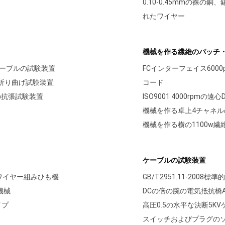
0.10-0.45mmの裸
れたワイヤー
機械を作る繊維のパッチ
イバケーブルの試験装置
FCインターフェイス600
れた折り曲げ試験装置
コード
の抗張試験装置
ISO9001 4000rpm
機械を作る卓上4チャネル
機械を作る横の1100w
ケーブルの試験装置
 ワイヤー組みひも機
GB/T2951.11-20
機械
DCの倍の腕の電気抵抗橋A
イプ
高圧0.5の水平な決断5K
スイッチおよびプラグのソケ