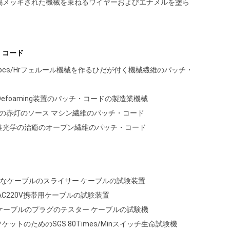
の銅、錫メッキされた機械を束ねるワイヤーおよびエナメルを塗ら
・コード
0pcs/Hrフェルール機械を作るひだが付く機械繊維のパッチ・
の遠心Defoaming装置のパッチ・コードの製造業機械
の赤灯のソース マシン繊維のパッチ・コード
繊維光学の治癒のオーブン繊維のパッチ・コード
08標準的なケーブルのスライサー ケーブルの試験装置
C220V携帯用ケーブルの試験装置
Vケーブルのプラグのテスター ケーブルの試験機
ットのためのSGS 80Times/Minスイッチ生命試験機