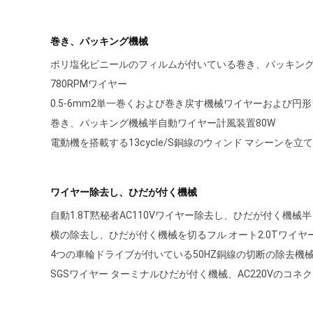
巻き、パッキング機械
ポリ塩化ビニールのフィルムが付いている巻き、パッキング
780RPMワイヤー
0.5-6mm2単一巻くおよび巻き戻す機械ワイヤーおよび円
巻き、パッキング機械半自動ワイヤー計風装置80W
電動機を搭載する13cycle/S銅線のウィンド マシーンを立
ワイヤー除去し、ひだが付く機械
自動1.8T黙秘者AC110Vワイヤー除去し、ひだが付く機械半
横の除去し、ひだが付く機械を切るフル オート2.0Tワイヤ
4つの車輪ドライブが付いている50HZ銅線の切断の除去機
SGSワイヤー ターミナルひだが付く機械、AC220Vのコ