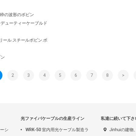
き枠の波形のボビン
ーデューティーケーブルド
ルリール.スチールボビン.ボ
ビン
2
3
4
5
6
7
8
>
光ファイバケーブルの生産ライン
私達に続いて下さ
ルーシ
WRK-50 室内用光ケーブル製造ラ
Jinhuiの建物