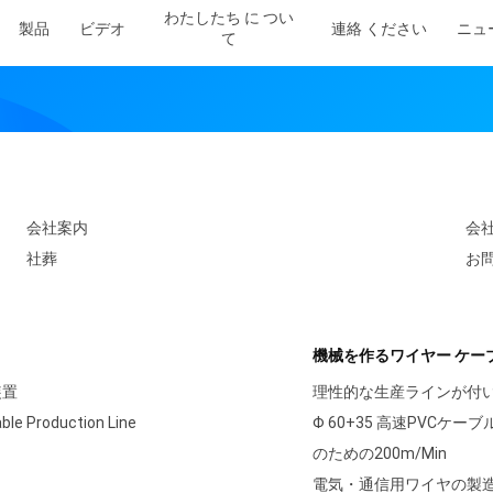
わたしたち に つい
製品
ビデオ
連絡 ください
ニュ
て
図
会社案内
会
社葬
お
機械を作るワイヤー ケー
装置
理性的な生産ラインが付い
able Production Line
Φ 60+35 高速PVCケ
のための200m/Min
電気・通信用ワイヤの製造