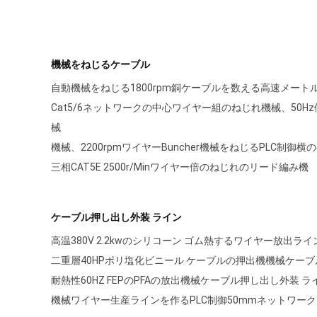
機械をねじるケーブル
自動機械をねじる1800rpm銅ケーブルを数える高速メート
Cat5/6ネットワークの中心ワイヤー組のねじれ機械、50
械
機械、2200rpmワイヤーBuncher機械をねじるPLC制御横
三相CAT5E 2500r/Minワイヤー倍のねじれのリード編み機
ケーブル押し出し外装 ライン
高温380V 2.2kwのシリコーン ゴム熱するワイヤー放出ライ
二重層40HPポリ塩化ビニール ケーブルの押出機機械ケーブ
耐熱性60HZ FEPのPFAの放出機械ケーブル押し出し外装 ラ
機械ワイヤー生産ラインを作るPLC制御50mmネットワーク