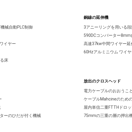
銅線の延伸機
機械自動PLC制御
3アニーリングを用いる段階
590DCコンバーター8
形ワイヤー
高速37kw中間ワイヤー延
60Hzアルミニウム ワ
てる床
放出のクロスヘッド
電力ケーブルのおおうこと
ー
ケーブルMahcineのた
械
屋内単信二重FTTHドロ
ネクターのひだが付く機械
75mmの三重の層の押出機は