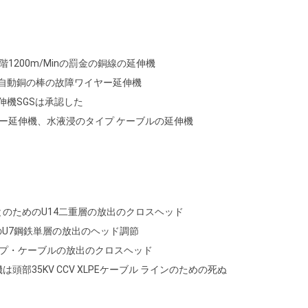
1200m/Minの罰金の銅線の延伸機
mm自動銅の棒の故障ワイヤー延伸機
伸機SGSは承認した
イヤー延伸機、水液浸のタイプ ケーブルの延伸機
のためのU14二重層の放出のクロスヘッド
めのU7鋼鉄単層の放出のヘッド調節
ップ・ケーブルの放出のクロスヘッド
頭部35KV CCV XLPEケーブル ラインのための死ぬ