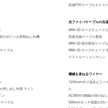
高速PVCケーブルエクス
光ファイバケーブルの生
ル
WRK-50 ローズチュ
Hz倍のボビンの背部ねじれ機
高速光線ケーブル製造
WRK-50 室内用光ケー
のケーブル
WRK-50 ローズチュー
クストルーションマシン
機械を束ねるワイヤー
ン
1250mmポリ塩化ビニ
ル押し出し外装 ライン
た
イン
AC380Vの銅線の倍の
 ケーブル
500mmタッチ画面が付