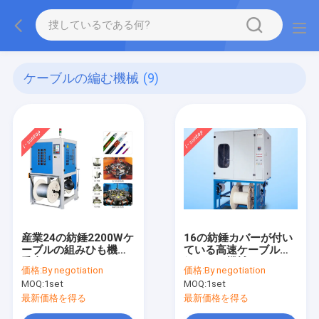
ケーブルの編む機械
(9)
産業24の紡錘2200Wケ
16の紡錘カバーが付い
ーブルの組みひも機械
ている高速ケーブルの
垂直
組みひも機械
価格:
By negotiation
価格:
By negotiation
MOQ:
1set
MOQ:
1set
最新価格を得る
最新価格を得る