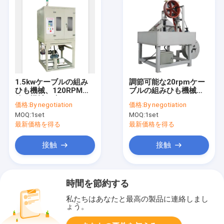
1.5kwケーブルの組み
調節可能な20rpmケー
ひも機械、120RPMは
ブルの組みひも機械、
編む機械を束ねる
ステンレス鋼 ワイヤー
価格:
By negotiation
価格:
By negotiation
組みひも機
MOQ:
1set
MOQ:
1set
最新価格を得る
最新価格を得る
接触
接触
時間を節約する
私たちはあなたと最高の製品に連絡しまし
ょう。