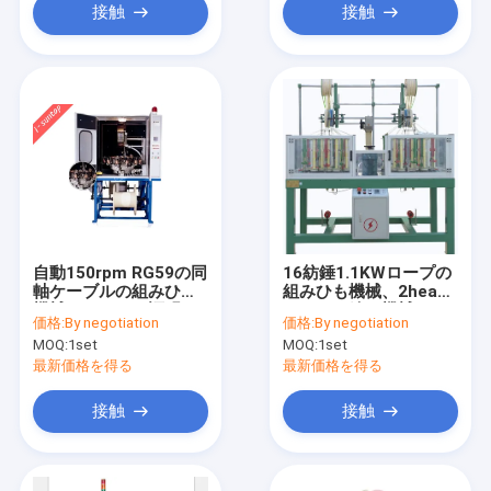
接触
接触
自動150rpm RG59の同
16紡錘1.1KWロープの
軸ケーブルの組みひも
組みひも機械、2heads
機械セリウムの証明
ワイヤー編む機械
価格:
By negotiation
価格:
By negotiation
MOQ:
1set
MOQ:
1set
最新価格を得る
最新価格を得る
接触
接触