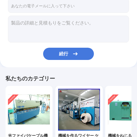
わたしたち に つい て
工場 ツアー
品質管理
連絡 ください
続行
ニュース
引金 を 求め て ください
私たちのカテゴリー
光ファイバケーブル機械
機械を作るワイヤー ケーブル
機械をねじるケーブル
光ファイバケーブル機
機械を作るワイヤー ケ
機械をねじるケ