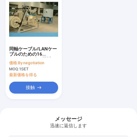
同軸ケーブル/LANケー
ブルのための16
Spiddlesの編む機械
価格:
By negotiation
MOQ:
1SET
最新価格を得る
接触
ホーム
製品
メッセージ
迅速に返信します
ビデオ