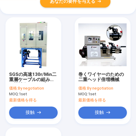
あなたの要件を与える
SGSの高速130r/Min二
巻くワイヤーのための
重層ケーブルの組みひ
二重ヘッド倍増機械
も機械縦のタイプ
価格:
By negotiation
価格:
By negotiation
MOQ:
1set
MOQ:
1set
最新価格を得る
最新価格を得る
接触
接触