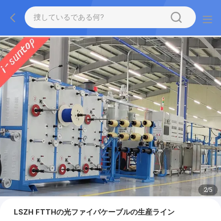
2
/
5
LSZH FTTHの光ファイバケーブルの生産ライン