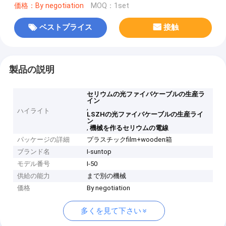
価格：By negotiation
MOQ：1set
ベストプライス
接触
製品の説明
セリウムの光ファイバケーブルの生産ラ
イン
,
ハイライト
LSZHの光ファイバケーブルの生産ライ
ン
,
機械を作るセリウムの電線
パッケージの詳細
プラスチックfilm+wooden箱
ブランド名
I-suntop
モデル番号
I-50
供給の能力
まで別の機械
価格
By negotiation
多くを見て下さい