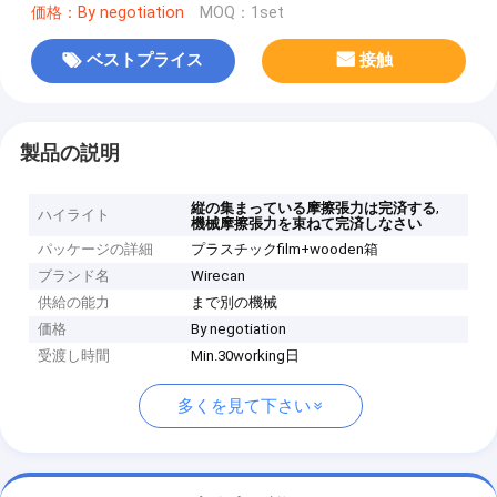
価格：By negotiation
MOQ：1set
ベストプライス
接触
製品の説明
,
縦の集まっている摩擦張力は完済する
ハイライト
機械摩擦張力を束ねて完済しなさい
パッケージの詳細
プラスチックfilm+wooden箱
ブランド名
Wirecan
供給の能力
まで別の機械
価格
By negotiation
受渡し時間
Min.30working日
多くを見て下さい