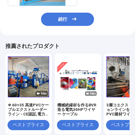
続行
推薦されたプロダクト
Φ 60+35 高速PVCケー
機械絶縁材を作るBVR
3層コエクスト
ブルエクストルーダー
造る電気30HPワイヤ
ョンラインを用
ライン - CE認証,電力&
ー ケーブル
PVC建材ワイ
通信ケーブル製造のた
ロセス
めの200m/Min
ベストプライス
ベストプライス
ベストプラ