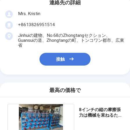
連絡先の詳細
Mrs. Kristin
+8613826951514
Jinhuiの建物、No.68のZhongtangセクション、
Guansuiの道、Zhongtangの町、トンコワン都市、広東
省
接触
最高の価格で
8インチの縦の摩擦張
力は機械を束ねるた
めに完済する