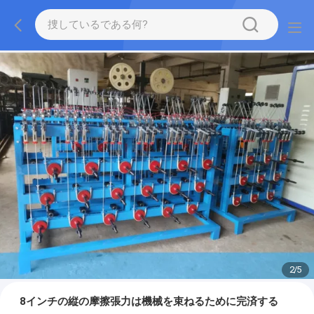
2
/
5
8インチの縦の摩擦張力は機械を束ねるために完済する