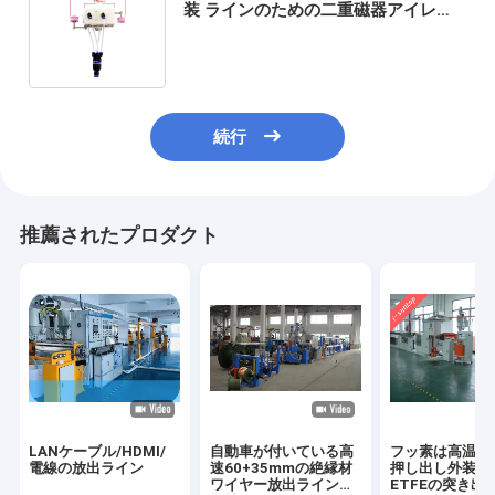
装 ラインのための二重磁器アイレッ
ト ケーブルの打撃のドライヤー
続行
推薦されたプロダクト
LANケーブル/HDMI/
自動車が付いている高
フッ素は高温ケ
電線の放出ライン
速60+35mmの絶縁材
押し出し外装 
ワイヤー放出ラインは
ETFEの突き出