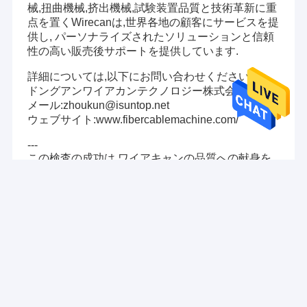
械,扭曲機械,挤出機械,試験装置品質と技術革新に重
わたしたち に つい て
FTTHドロップケーブルエクストルージングマシン,ファ
点を置くWirecanは,世界各地の顧客にサービスを提
イバーカラーリングとリワインディングマシン,ローズチ
供し, パーソナライズされたソリューションと信頼
工場 ツアー
ューブエクストルージングライン,SZ ストランディングマ
性の高い販売後サポートを提供しています.
シンなど.
品質管理
詳細については,以下にお問い合わせください.
ワイヤとケーブルを作る機械,BVワイヤとケーブルを作る
ドングアンワイアカンテクノロジー株式会社
機械,LANケーブル完全なセットマシン,ワイヤの巻き込み
連絡 ください
メール:zhoukun@isuntop.net
と巻き込みマシン,およびバンチャー,扭曲,ストランディン
ウェブサイト:www.fibercablemachine.com/
グマシン.
ニュース
---
製造施設では 最先端の技術と製造技術を使用して,製品が
この検査の成功は,ワイアキャンの品質への献身を
引金 を 求め て ください
最高品質であることを保証します.
強調し,光ファイバーケーブル機器業界におけるリ
ーダーとしての地位を強化します.世界一級の設備
卓越した顧客サービスとサポートを 提供することに誇り
とサービスで期待を上回るよう期待しています.
を持っています そして私たちは お客様のニーズに 専念し
ています
光ファイバケーブル機械
Recommended Products
競争力のある価格と卓越性へのコミットメントにより,私
機械を作るワイヤー ケーブル
たちはあなたのすべての光ファイバーケーブルとワイヤ
ーケーブル機器のニーズに理想的なソリューションを提
機械をねじるケーブル
供できると確信しています.