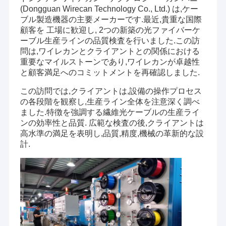
(Dongguan Wirecan Technology Co., Ltd.) は,ケー
ブル製造機器の主要メーカーです.最近,貴重な国際
顧客を 工場に歓迎し, 2つの新築の光ファイバーケ
ーブル生産ラインの品質検査を行いました.この訪
問は,ワイレカンとクライアントとの関係における
重要なマイルストーンであり,ワイレカンが卓越性
と顧客満足へのコミットメントを再確認しました.
この訪問では,クライアントは,設備の操作プロセス
の各段階を観察し,生産ライン全体を注意深く調べ
ました.特徴を強調する繊維光ケーブルの生産ライ
ンの効率性と品質. 広範な検査の後,クライアントは
高水準の満足を表明し,品質,精度,機械の革新的な設
計.