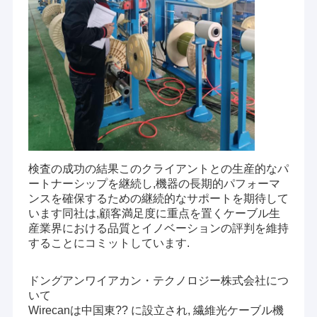
検査の成功の結果このクライアントとの生産的なパ
ートナーシップを継続し,機器の長期的パフォーマ
ンスを確保するための継続的なサポートを期待して
います同社は,顧客満足度に重点を置くケーブル生
産業界における品質とイノベーションの評判を維持
ホーム
することにコミットしています.
我々は,光ファイバーケーブル設備のプロのサプライヤー
製品
です,ワイヤ,ケーブル製造機械とストランディングマシン
ドングアンワイアカン・テクノロジー株式会社につ
を中国に拠点を置く.業界で10年以上経験,私たちは,世界中
いて
の顧客に高品質の機器の信頼性と革新的なプロバイダー
ビデオ
Wirecanは中国東?? に設立され, 繊維光ケーブル機
として自分自身を確立しました.