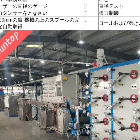
ーザーの直径のゲージ
直径テスト
1
力ダンサーをとなさい
張力制御
1
800mmの倍-機械の上のスプールの完
ロールおよび巻き
1
な自動取得