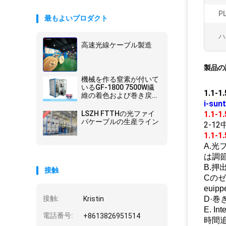
PL
最もよいプロダクト
ハ
高速光線ケーブル製造
製品の
機械を作る窒素が付いて
いるGF-1800 7500W繊
1.1
維の着色および巻き戻す
i-s
機械
LSZH FTTHの光ファイ
1.1
バケーブルの生産ライン
2-1
1.1
A.光
は調
B.
接触
Cの
eui
接触:
Kristin
D·
E. 
電話番号:
+8613826951514
時間