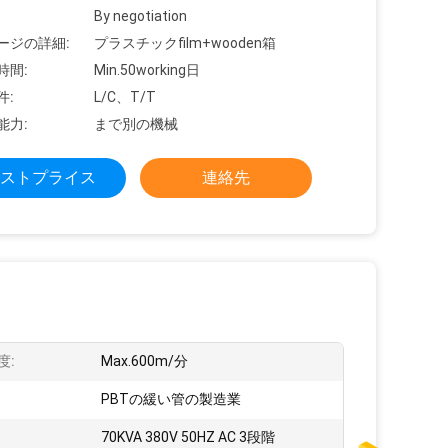
By negotiation
ージの詳細:
プラスチックfilm+wooden箱
時間:
Min.50working日
件:
L/C、T/T
能力:
まで別の機械
ストプライス
連絡先
度:
Max.600m/分
PBTの緩い管の製造業
70KVA 380V 50HZ AC 3段階