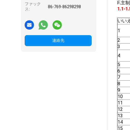
F.
ファック
86-769-86298298
1.1
ス:
いい
1
2
連絡先
3
4
5
6
7
8
9
10
11
12
13
14
15