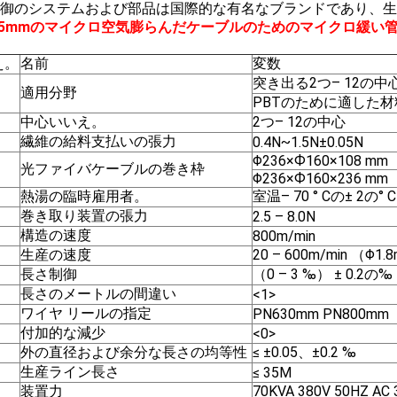
主制御のシステムおよび部品は国際的な有名なブランドであり、
-1.5mmのマイクロ空気膨らんだケーブルのためのマイクロ緩
え。
名前
変数
突き出る2つ– 12の
適用分野
PBTのために適した材
中心いいえ。
2つ– 12の中心
繊維の給料支払いの張力
0.4N~1.5N±0.05N
Φ236×Ф160×108 mm
光ファイバケーブルの巻き枠
Φ236×Ф160×236 mm
熱湯の臨時雇用者。
室温– 70 ° Cの± 2の° C
巻き取り装置の張力
2.5 – 8.0N
構造の速度
800m/min
生産の速度
20 – 600m/min （
長さ制御
（0 – 3 ‰） ± 0.2の‰
長さのメートルの間違い
<1>
ワイヤ リールの指定
PN630mm PN800mm
付加的な減少
<0>
外の直径および余分な長さの均等性
≤ ±0.05、±0.2 ‰
生産ライン長さ
≤ 35M
装置力
70KVA 380V 50HZ A