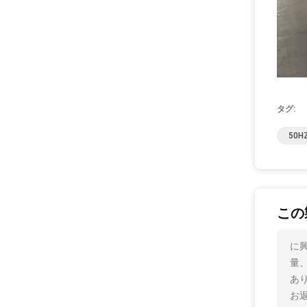
タグ:
50
この
に
量
あ
お