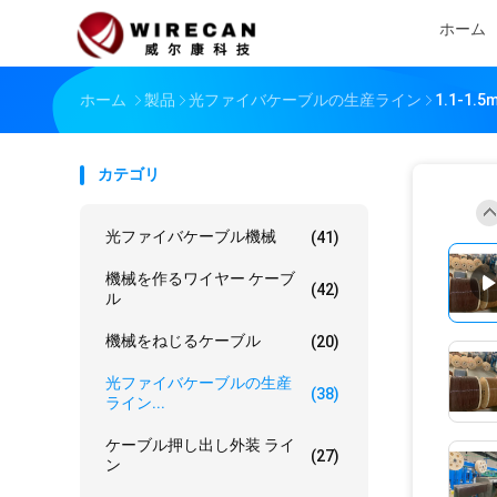
ホーム
ホーム
製品
光ファイバケーブルの生産ライン
1.1-
カテゴリ
光ファイバケーブル機械
(41)
機械を作るワイヤー ケーブ
(42)
ル
機械をねじるケーブル
(20)
光ファイバケーブルの生産
(38)
ライン...
ケーブル押し出し外装 ライ
(27)
ン