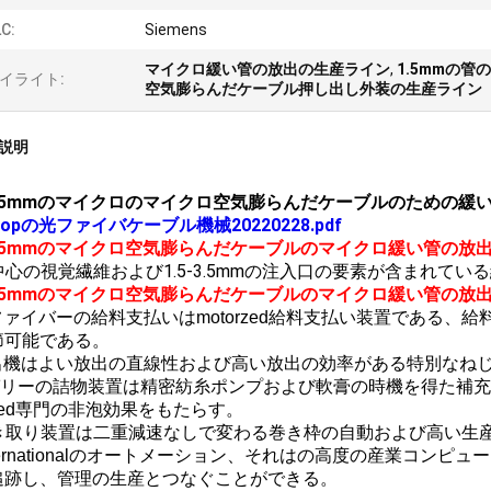
C:
Siemens
マイクロ緩い管の放出の生産ライン
,
1.5mmの
イライト:
空気膨らんだケーブル押し出し外装の生産ライン
説明
-1.5mmのマイクロのマイクロ空気膨らんだケーブルのための
untopの光ファイバケーブル機械20220228.pdf
-1.5mmのマイクロ空気膨らんだケーブルのマイクロ緩い管の放
2中心の視覚繊維および1.5-3.5mmの注入口の要素が含まれ
-1.5mmのマイクロ空気膨らんだケーブルのマイクロ緩い管の放
ファイバーの給料支払いはmotorzed給料支払い装置である
節可能である。
押出機はよい放出の直線性および高い放出の効率がある特別なね
ゼリーの詰物装置は精密紡糸ポンプおよび軟膏の時機を得た補
pped専門の非泡効果をもたらす。
巻き取り装置は二重減速なしで変わる巻き枠の自動および高い生
Internationalのオートメーション、それはの高度の産業コン
追跡し、管理の生産とつなぐことができる。