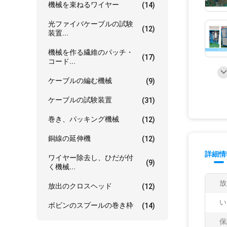
機械を束ねるワイヤー
(14)
光ファイバケーブルの試験
(12)
装置...
機械を作る繊維のパッチ・
(17)
コード...
ケーブルの編む機械
(9)
ケーブルの試験装置
(31)
巻き、パッキング機械
(12)
銅線の延伸機
(12)
詳細情
ワイヤー除去し、ひだが付
(9)
く機械...
放
放出のクロスヘッド
(12)
い
ボビンのスプールの巻き枠
(14)
保