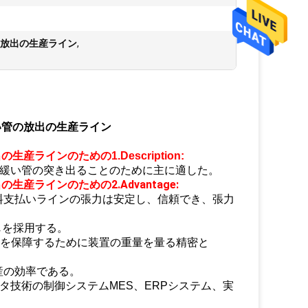
管の放出の生産ライン
,
緩い管の放出の生産ライン
出の生産ライン
のための1.Description:
ている緩い管の突き出ることのために主に適した。
出の生産ライン
のための2.Advantage:
、給料支払いラインの張力は安定し、信頼でき、張力
じを採用する。
充を保障するために装置の重量を量る精密と
産の効率である。
ピュータ技術の制御システムMES、ERPシステム、実