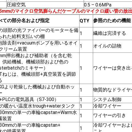
圧縮空気
0.5 – 0.6MPa
-1.5mmのマイクロ空気膨らんだケーブルのマイクロ緩い管の放
べての部分名および指定
参照のための機能
QTY
2の頭部の光ファイバーのモーターを備
繊維は完済する
1
られた給料支払いの棚
泡除去剤+vacuumポンプを用いるオイ
オイルの詰物
1
 クリーム装置
0mm押出機および補助者（を含む乾
、供給機械、機械頭部および色の
sterbatchのミキサー）
ワイヤーは突き出
1
BTねじは、機械頭部+真空装置を調節
る
0KGより乾燥した機械および自動ホッ
物質的なドライヤ
1
ー
+PLCの電気器具（S7-300）
システム制御
1
の暖かい温度水trough+waterタンク
冷却ワイヤー
1
30mmの単一の車輪capstan+Warm水
ワイヤーの引き
1
霧装置
30mmの単一の車輪capstan+
冷却ワイヤーおよ
1
水の噴霧装置
こと