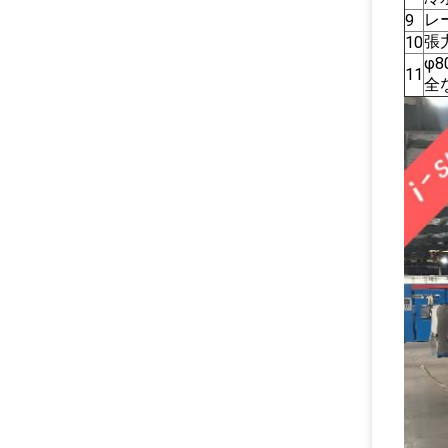
レ
9
張
10
φ
11
全