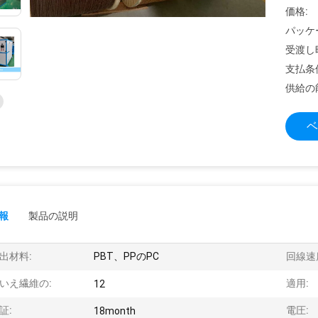
価格:
パッケ
受渡し
支払条
供給の
ベ
報
製品の説明
出材料:
PBT、PPのPC
回線速
いえ繊維の:
適用:
12
証:
電圧:
18month