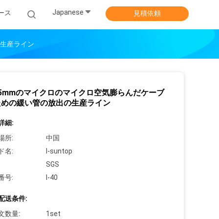
Japanese
ース
見積依頼
の生産ライン
-1.5mmのマイクロのマイクロ空気膨らんだケーブ
ための緩い管の放出の生産ライン
詳細:
場所:
中国
ド名:
I-suntop
SGS
番号:
I-40
配送条件:
文数量:
1set