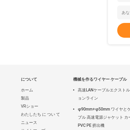
について
機械を作るワイヤー ケーブル
ホーム
高速LANケーブルエクスト
製品
ョンライン
VRショー
φ90mm+φ50mm ワイヤと
わたしたち に つい て
ブル 高速電源ジャケット カ
ニュース
PVC PE 挤出機