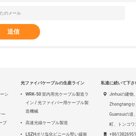
送信
光ファイバケーブルの生産ライン
私達に続いて下さ
ルーシ
WRK-50 室内用光ケーブル製造ラ
Jinhuiの建物
イン / 光ファイバー用ケーブル製
Zhongtan
造機械
ケー
Guansuiの道
ーブ
高速光線ケーブル製造
町、トンコワ
LSZHポリ塩化ビニール堅い緩衝
+861382695