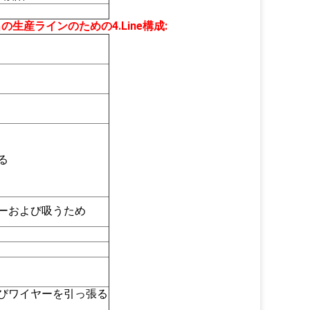
出の生産ライン
のための4.Line構成
:
る
ーおよび吸うため
びワイヤーを引っ張る