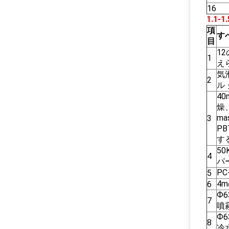
16
1.1
項
す
目
1
1
え
気
2
ル
4
燥
ma
3
P
す
5
4
パ
PC
5
4m
6
Ф6
7
噴
Ф6
8
冷