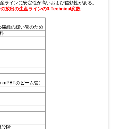
生産ラインに安定性が高いおよび信頼性がある。
い管の放出の生産ライン
の3.Technical変数:
中心繊維の緩い管のため
料
Φ1.8mmPBTのビーム管）
C 3段階