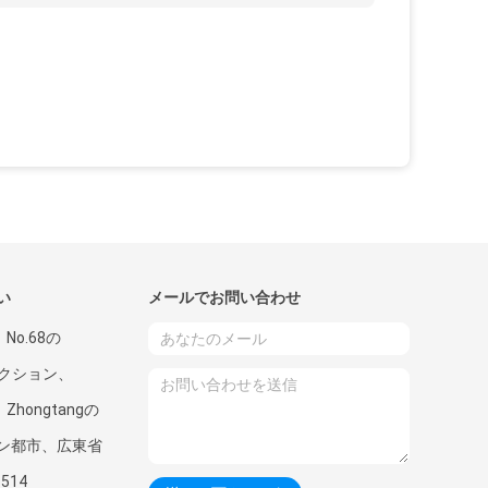
い
メールでお問い合わせ
、No.68の
gセクション、
、Zhongtangの
ン都市、広東省
1514