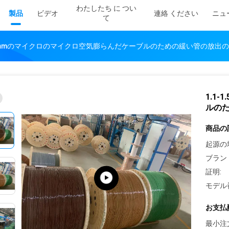
わたしたち に つい
製品
ビデオ
連絡 ください
ニュ
て
1.5mmのマイクロのマイクロ空気膨らんだケーブルのための緩い管の放出
1.1
ルの
商品の
起源の
ブラン
証明:
モデル
お支払
最小注