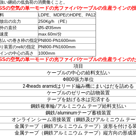
強い継続の低負荷の消費働くこと。
の
DSSの空気の単一モードの光ファイバケーブルの生産ライン
料
LDPE、MDPEのHDPE、PA12
放出の出力
250Kg/h （PE）
外の直径
Ø5-Ø35mm
速度
max.60m/分
払いの巻き枠の指定
PN800-PN1600mm
り装置のrellの指定
PN800-PN1600mm
インの中心の高さ
1000mm
の
DSSの空気の単一モードの光ファイバケーブルの生産ライン
項目
ケーブルの中心の給料支払い
Φ800張力単位
24heads aramidはリード編み機にまいはだを詰める
ケーブルのゼリーの詰物装置
テープを妨げる水は完済する
鋼鉄複車輪/アルミニウム テープ給料支払い
鋼鉄/aluminumテープ蓄積装置
オンライン シーム溶接装置（鋼鉄及びアルミニウム テー
金属テープ（鋼鉄アルミニウム テープ）波形を付ける
金属テープ（鋼鉄アルミニウム テープ）縦方向の形成