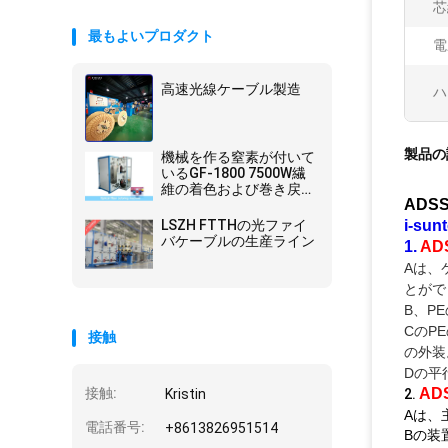
芯
最もよいプロダクト
電
高速光線ケーブル製造
ハ
製品の
機械を作る窒素が付いて
いるGF-1800 7500W繊
維の着色および巻き戻す
AD
機械
LSZH FTTHの光ファイ
i-s
バケーブルの生産ライン
1.
A
Aは、
とがで
B、P
CのP
接触
の外装
Dの平
接触:
A
Kristin
2.
Aは、
電話番号:
+8613826951514
Bの装