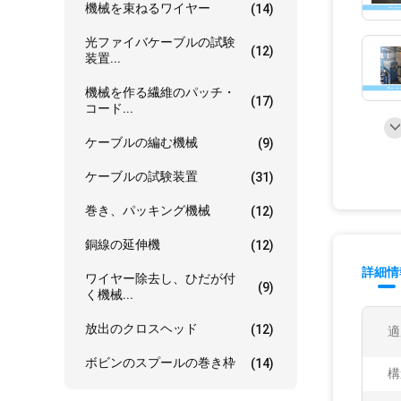
機械を束ねるワイヤー
(14)
光ファイバケーブルの試験
(12)
装置...
機械を作る繊維のパッチ・
(17)
コード...
ケーブルの編む機械
(9)
ケーブルの試験装置
(31)
巻き、パッキング機械
(12)
銅線の延伸機
(12)
詳細情
ワイヤー除去し、ひだが付
(9)
く機械...
放出のクロスヘッド
(12)
適
ボビンのスプールの巻き枠
(14)
構