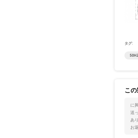
タグ:
50
この
に
送
あ
お