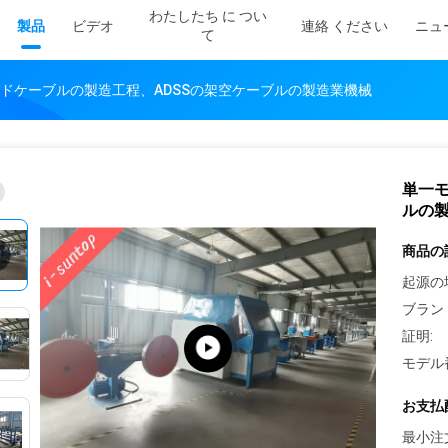
わたしたち に つい
製品
ビデオ
連絡 ください
ニュ
て
ドケーブルの製造工程、ADSSの架空ケーブルの製造業機械
単一モ
ルの
商品の
起源の
ブラン
証明:
モデル
お支払
最小注