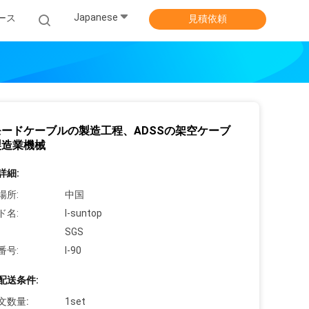
Japanese
ース
見積依頼
ードケーブルの製造工程、ADSSの架空ケーブ
製造業機械
詳細:
場所:
中国
ド名:
I-suntop
SGS
番号:
I-90
配送条件:
文数量:
1set