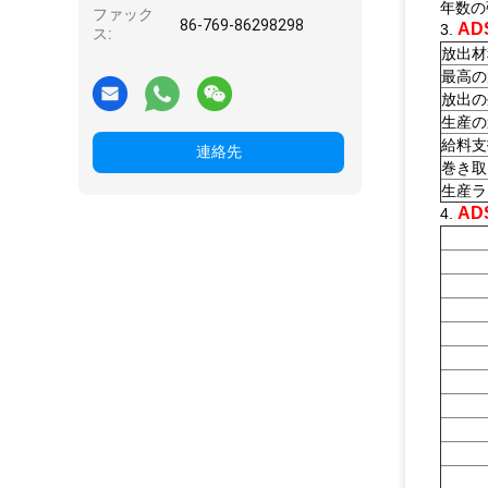
年数の
ファック
86-769-86298298
A
3.
ス:
放出材
最高の
放出の
生産の
給料支
連絡先
巻き取
生産ラ
A
4.