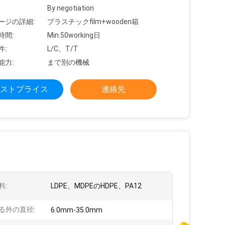
By negotiation
ージの詳細:
プラスチックfilm+wooden箱
時間:
Min.50working日
件:
L/C、T/T
能力:
まで別の機械
ストプライス
連絡先
料:
LDPE、MDPEのHDPE、PA12
る外の直径:
6.0mm-35.0mm