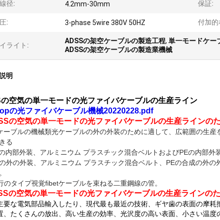
線径:
保証:
4.2mm-30mm
圧:
付加的
3-phase 5wire 380V 50HZ
ADSSの架空ケーブルの製造工程
,
単一モードケー
イライト:
ADSSの架空ケーブルの製造業機械
説明
SSの空気の単一モードの光ファイバケーブルの生産ライン
untopの光ファイバケーブル機械20220228.pdf
DSSの空気の単一モードの光ファイバケーブルの生産ライン
のた
ケーブルの機械類光ケーブルの外の外装のために適して、広範囲の生産
きる
Eの内部外装、アルミニウム プラスチック混合ベルトおよびPEの内部外
Eの外の外装、アルミニウム プラスチック混合ベルト、PEの合成の外の
。
行のタイプ視覚fibetケーブルを束ねる二重鋼線の管。
のた
DSSの空気の単一モードの光ファイバケーブルの生産ライン
主要な電気部品輸入したり、現代最も最近の技術、ギヤ歯の表面の摩耗
置、たくさんの放出、高い生産の効率、光沢度の高い表面、小さい温度