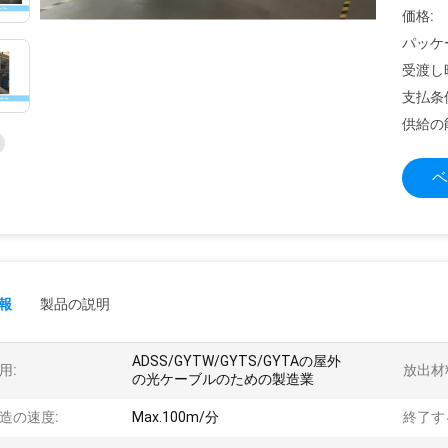
価格:
パッケ
受渡し
支払条
供給の
ベ
報
製品の説明
ADSS/GYTW/GYTS/GYTAの屋外
用:
放出材
の光ケーブルのための製造業
造の速度:
Max.100m/分
終了す