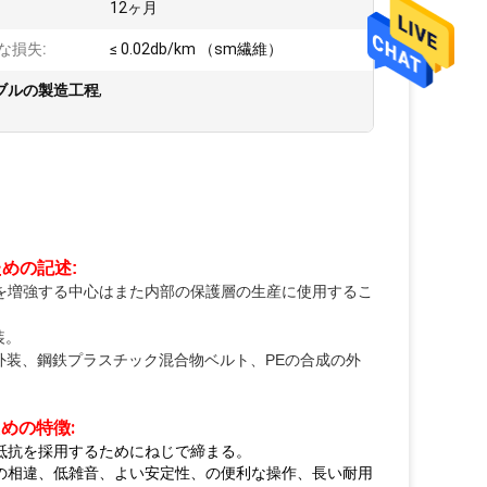
12ヶ月
な損失:
≤ 0.02db/km （sm繊維）
ブルの製造工程
,
めの記述:
を増強する中心はまた内部の保護層の生産に使用するこ
装。
外装、鋼鉄プラスチック混合物ベルト、PEの合成の外
めの特徴:
抵抗を採用するためにねじで締まる。
の相違、低雑音、よい安定性、の便利な操作、長い耐用