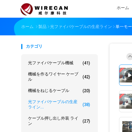
ホーム
ホーム
製品
光ファイバケーブルの生産ライン
単一モー
カテゴリ
光ファイバケーブル機械
(41)
機械を作るワイヤー ケーブ
(42)
ル
機械をねじるケーブル
(20)
光ファイバケーブルの生産
(38)
ライン...
ケーブル押し出し外装 ライ
(27)
ン