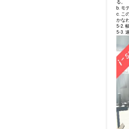
る。
b.
c.
かな
5-2. 
5-3. 