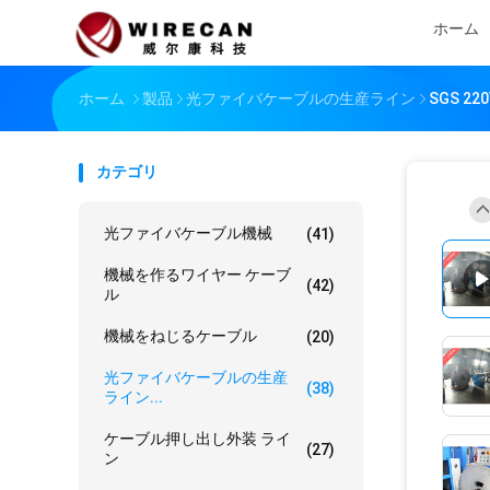
ホーム
ホーム
製品
光ファイバケーブルの生産ライン
SGS 
カテゴリ
光ファイバケーブル機械
(41)
機械を作るワイヤー ケーブ
(42)
ル
機械をねじるケーブル
(20)
光ファイバケーブルの生産
(38)
ライン...
ケーブル押し出し外装 ライ
(27)
ン