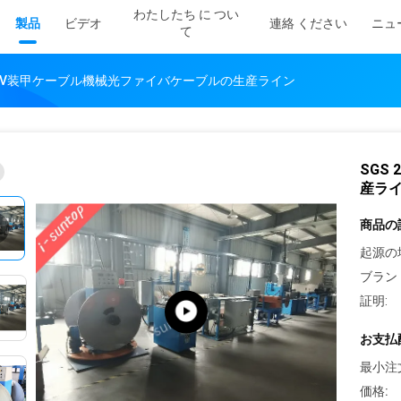
わたしたち に つい
製品
ビデオ
連絡 ください
ニュ
て
220V装甲ケーブル機械光ファイバケーブルの生産ライン
SGS
産ラ
商品の
起源の
ブラン
証明:
お支払
最小注
価格: