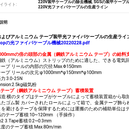
220V装甲ケーブルの除去機械
,
SGSの装甲ケーブ
イライト:
220V光ファイバケーブルの生産ライン
説明
およびアルミニウム テープ装甲光ファイバケーブルの生産ライ
untopの光ファイバケーブル機械20220228.pdf
Φ1000mmの倍の頭部の金属（鋼鉄アルミニウム テープ）の給料
鋼鉄（アルミニウム）ストリップのために適した、できる電気回転
. テープ リールの内部の穴径:Max.Φ150mm
 テープ リールの次元:φ1000mm*φ150mm*φ100mm
張力:3.0-25N
ension:2.5kg磁気粉
金属テープ（鋼鉄アルミニウム テープ）蓄積装置
構造:横のタイプはテープがケーブルによって蓄積装置箱から取
れたゴム製 カバーされたロールによって箱で、金属テープ飾ら
とを避けるテープを保障するためには運搬のための補助単位は
. 幅のテープ蓄積:10~120mm （手操作）
 3.Tape蓄積:0.2~0.3mm
 速度のテープ蓄積:Max.80m/min