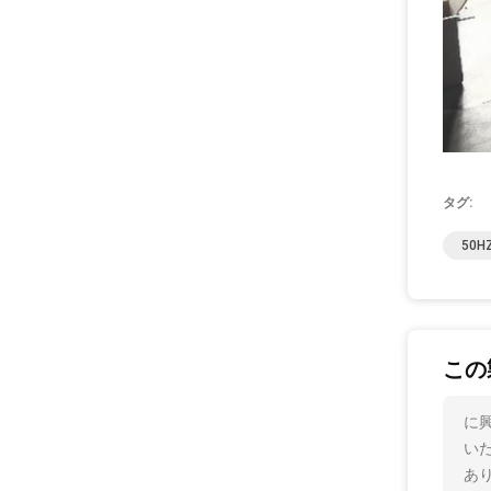
タグ:
50
この
に
い
あ