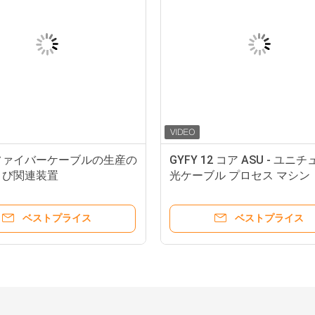
ファイバーケーブルの生産の
GYFY 12 コア ASU - ユニ
よび関連装置
光ケーブル プロセス マシン
ベストプライス
ベストプライス