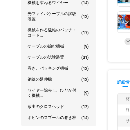
機械を束ねるワイヤー
(14)
光ファイバケーブルの試験
(12)
装置...
機械を作る繊維のパッチ・
(17)
コード...
ケーブルの編む機械
(9)
ケーブルの試験装置
(31)
巻き、パッキング機械
(12)
銅線の延伸機
(12)
詳細情
ワイヤー除去し、ひだが付
(9)
く機械...
材
放出のクロスヘッド
(12)
終
ボビンのスプールの巻き枠
(14)
サ