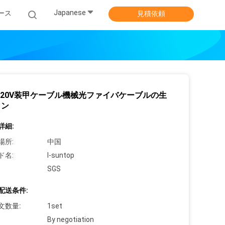
Japanese
ース
見積依頼
 220V装甲ケーブル機械光ファイバケーブルの生
イン
詳細:
場所:
中国
ド名:
I-suntop
SGS
配送条件:
文数量:
1set
By negotiation