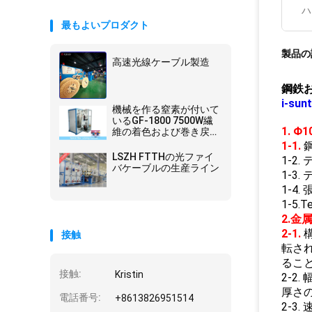
ハ
最もよいプロダクト
製品の
高速光線ケーブル製造
鋼鉄
i-s
機械を作る窒素が付いて
いるGF-1800 7500W繊
1. 
維の着色および巻き戻す
機械
1-1.
LSZH FTTHの光ファイ
1-2
バケーブルの生産ライン
1-3.
1-4. 
1-5.T
2.
2-1.
接触
転さ
るこ
接触:
Kristin
2-2
厚さの2
電話番号:
+8613826951514
2-3.