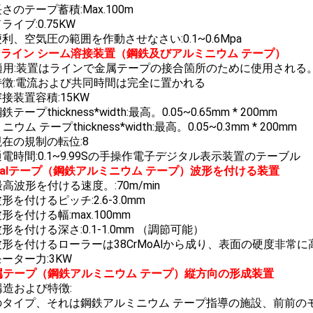
 長さのテープ蓄積:Max.100m
 ドライブ:0.75KW
. 便利、空気圧の範囲を作動させなさい:0.1~0.6Mpa
ンライン シーム溶接装置（鋼鉄及びアルミニウム テープ）
適用:装置はラインで金属テープの接合箇所のために使用される
. 特徴:電流および共同時間は完全に置かれる
 溶接装置容積:15KW
 鋼鉄テープthickness*width:最高。0.05~0.65mm * 200mm
ウム テープthickness*width:最高。0.05~0.3mm * 200mm
. 現在の規制の転位:8
. 通電時間:0.1~9.99Sの手操作電子デジタル表示装置のテーブル
etalテープ（鋼鉄アルミニウム テープ）波形を付ける装置
最高波形を付ける速度。:70m/min
 波形を付けるピッチ:2.6-3.0mm
 波形を付ける幅:max.100mm
. 波形を付ける深さ:0.1-1.0mm （調節可能）
. 波形を付けるローラーは38CrMoAlから成り、表面の硬度非常に高いn
 モーター力:3KW
属テープ（鋼鉄アルミニウム テープ）縦方向の形成装置
構造および特徴:
 横のタイプ、それは鋼鉄アルミニウム テープ指導の施設、前前