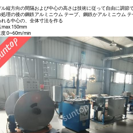
 モデル縦方向の間隔および中心の高さは技術に従って自由に調節
 この処理の後の鋼鉄アルミニウム テープ、鋼鉄かアルミニウム 
われる中心の、全体寸法を作る
幅:max.150mm
速度:0~60m/min