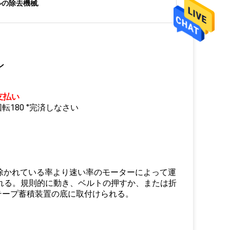
ルの除去機械
,
ン
支払い
180 °完済しなさい
除かれている率より速い率のモーターによって運
れる。規則的に動き、ベルトの押すか、または折
テープ蓄積装置の底に取付けられる。