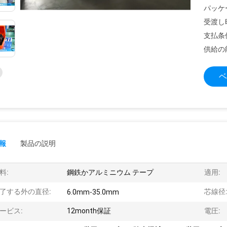
パッケ
受渡し
支払条
供給の
ベ
報
製品の説明
料:
鋼鉄かアルミニウム テープ
適用:
了する外の直径:
芯線径
6.0mm-35.0mm
ービス:
12month保証
電圧: