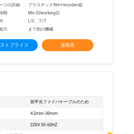
ージの詳細:
プラスチックfilm+wooden箱
時間:
Min.50working日
件:
L/C、T/T
能力:
まで別の機械
ストプライス
連絡先
装甲光ファイバケーブルのため
:
4.2mm-30mm
220V 50-60HZ