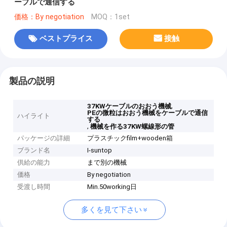
ーブルで通信する
価格：By negotiation
MOQ：1set
ベストプライス
接触
製品の説明
,
37KWケーブルのおおう機械
PEの微粒はおおう機械をケーブルで通信
ハイライト
する
,
機械を作る37KW螺線形の管
パッケージの詳細
プラスチックfilm+wooden箱
ブランド名
I-suntop
供給の能力
まで別の機械
価格
By negotiation
受渡し時間
Min.50working日
多くを見て下さい