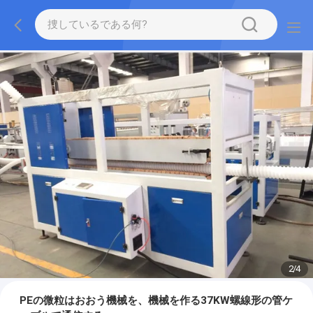
2
/
4
PEの微粒はおおう機械を、機械を作る37KW螺線形の管ケ